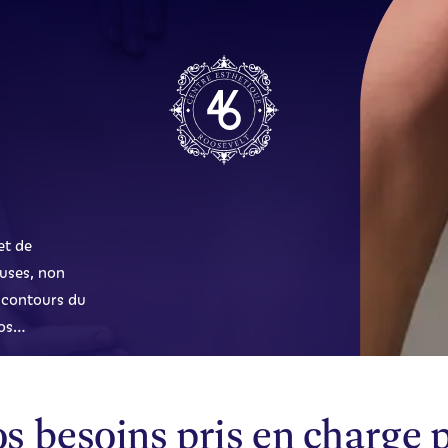
et de
uses, non
s contours du
dos…
s besoins pris en charge 