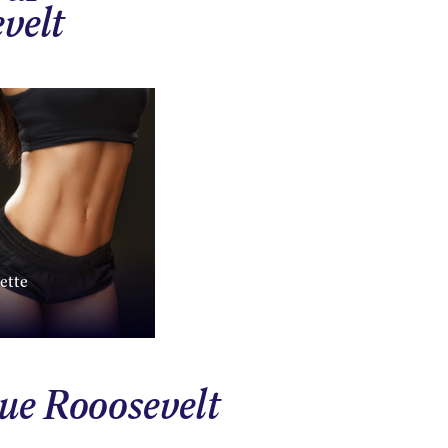
evelt
ette
que Rooosevelt