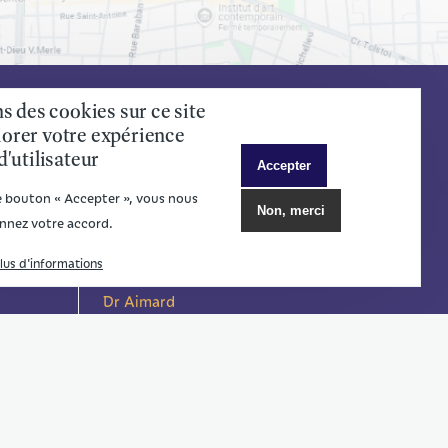
s des cookies sur ce site
orer votre expérience
d'utilisateur
Accepter
le bouton « Accepter », vous nous
Non, merci
nnez votre accord.
lus d'informations
L'équipe
Dr Aimard
Dr de Riedmatten
Dr Eburdery
Dr Gebert
Dr Lalloué