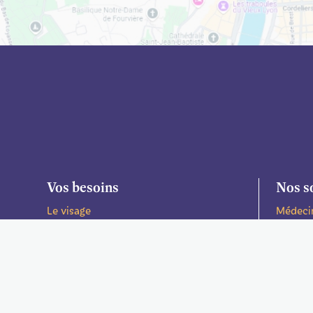
Vos besoins
Nos s
Le visage
Médeci
Le corps
Chirurg
La peau