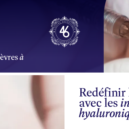
lèvres
à
Redéfinir 
avec les
i
hyaluroni