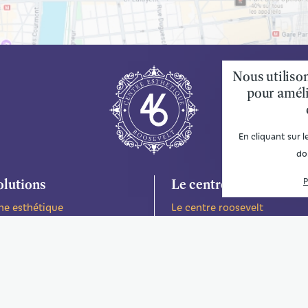
Nous utilison
pour améli
En cliquant sur 
do
P
olutions
Le centre
ne esthétique
Le centre roosevelt
ie esthétique
Le plateau technique
Tarifs
Actualités